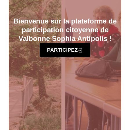
Bienvenue sur la plateforme de
participation citoyenne de
Valbonne Sophia Antipolis !
PARTICIPEZ