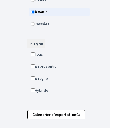
Toutes
À venir
Passées
Type
Tous
En présentiel
En ligne
Hybride
Calendrier d'exportation