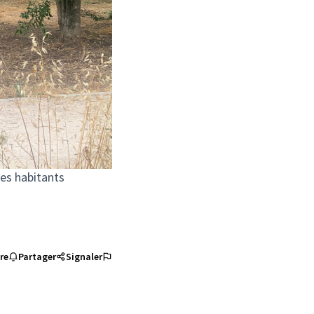
les habitants
re
Partager
Signaler