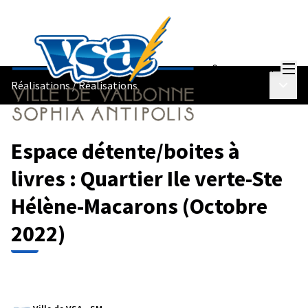
Menu
Se connecter
Menu p
Réalisations
/
Réalisations
Espace détente/boites à
livres : Quartier Ile verte-Ste
Hélène-Macarons (Octobre
2022)