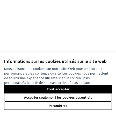
Informations sur les cookies utilisés sur le site web
Nous utilisons des cookies sur notre site Web pour améliorer la
Conditions d'utilisation
performance et les contenus du site. Les cookies nous permettent
Paramètres des cookies
de fournir une expérience utilisateur et un contenu plus
la plateforme de participation citoyenne de Valbonne Sophia Antipolis su
la plateforme de participation citoyenne de Valbonne Sophia Antip
la plateforme de participation citoyenne de Valbonne Sophia 
personnalisés à partir de nos canaux de médias sociaux.
(Lien externe)
(Lien externe)
(Lien externe)
Tout accepter
Accepter seulement les cookies essentiels
Licence Cre
(Lien extern
Paramètres
(Lien externe)
Site réalisé grâce au
logiciel libre Decidim
.
(Lien externe)